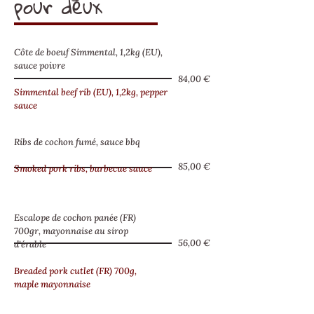
pour deux
Côte de boeuf Simmental, 1,2kg (EU),
sauce poivre
84,00 €
Simmental beef rib (EU), 1,2kg, pepper
sauce
Ribs de cochon fumé, sauce bbq
85,00 €
Smoked pork ribs, barbecue sauce
Escalope de cochon panée (FR)
700gr, mayonnaise au sirop
56,00 €
d'érable
Breaded pork cutlet (FR) 700g,
maple mayonnaise