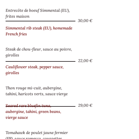
Entrecôte de boeuf Simmental (EU),
frites maison
30,00 €
Simmental rib steak (EU), homemade
French fries
Steak de chou-fleur, sauce au poivre,
girolles
22,00 €
Cauliflower steak, pepper sauce,
girolles
Thon rouge mi-cuit, aubergine,
tahini, haricots verts, sauce vierge
29,00 €
Seared rare bluefin tuna,
aubergine, tahini, green beans,
vierge sauce
Tomahawk de poulet jaune fermier
(FR), sauce romesco, courgettes