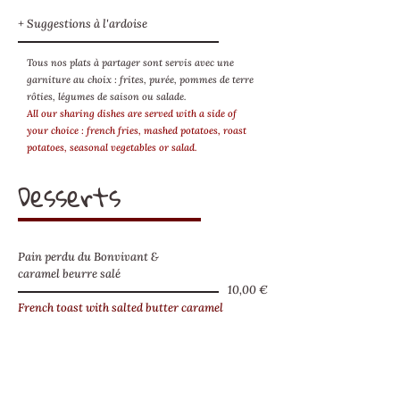
+ Suggestions à l'ardoise
Tous nos plats à partager sont servis avec une
garniture au choix : frites, purée, pommes de terre
rôties, légumes de saison ou salade.
All our sharing dishes are served with a side of
your choice : french fries, mashed potatoes, roast
potatoes, seasonal vegetables or salad.
Desserts
Pain perdu du Bonvivant &
caramel beurre salé
10,00 €
French toast with salted butter caramel
Tarte au chocolat, crème crue
12,00 €
Chocolate tart, raw cream