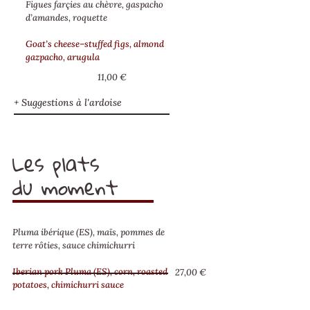
Figues farçies au chèvre, gaspacho
d’amandes, roquette
Goat’s cheese–stuffed figs, almond
gazpacho, arugula
11,00 €
+ Suggestions à l'ardoise
Les plats
du moment
Pluma ibérique (ES), maïs, pommes de
terre rôties, sauce chimichurri
Iberian pork Pluma (ES), corn, roasted
27,00 €
potatoes, chimichurri sauce