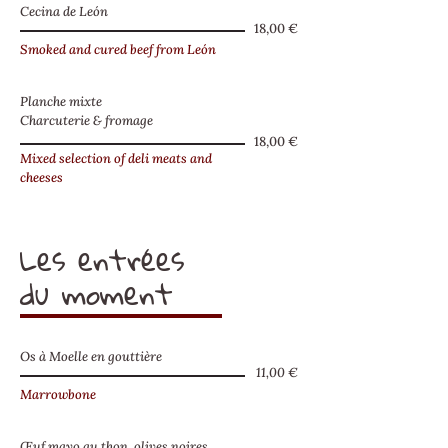
Cecina de León
18,00 €
Smoked and cured beef from León
Planche mixte
Charcuterie & fromage
18,00 €
Mixed selection of deli meats and
cheeses
Les entrées
du moment
Os à Moelle en gouttière
11,00 €
Marrowbone
Œuf mayo au thon, olives noires